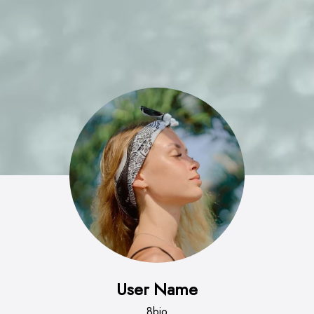
User Name
8bio